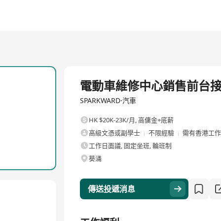
全職
電動車維修中心銷售前台
SPARKWARD·汽車
HK $20K-23K/月
,
高傭金+底薪
高級文憑或副學士
不限經驗
需有香港工作
工作日面議, 固定坐班, 輪班制
葵涌
傳送投遞消息