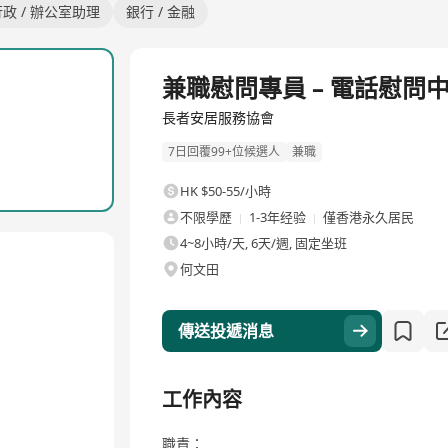
行政 / 辦公室助理
銀行 / 金融
兼職慰問專員 – 電話慰問
長者安居服務協會
7日回覆99+位候選人
兼職
HK $50-55/小時
不限學歷
1-3年经验
僅香港永久居民
4~8小時/天, 6天/週, 固定坐班
何文田
傳送投遞消息
工作內容
職責：