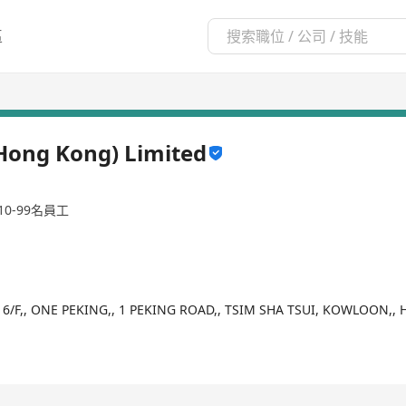
區
(Hong Kong) Limited
10-99名員工
16/F,, ONE PEKING,, 1 PEKING ROAD,, TSIM SHA TSUI, KOWLOON,