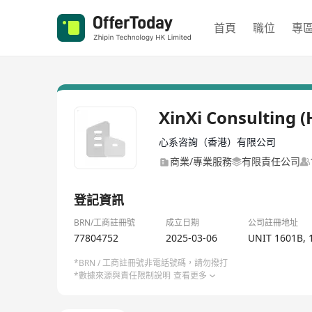
首頁
職位
專
XinXi Consulting 
心系咨詢（香港）有限公司
商業/專業服務
有限責任公司
登記資訊
BRN/工商註冊號
成立日期
公司註冊地址
77804752
2025-03-06
UNIT 1601B, 
*BRN / 工商註冊號非電話號碼，請勿撥打
*數據來源與責任限制說明
查看更多