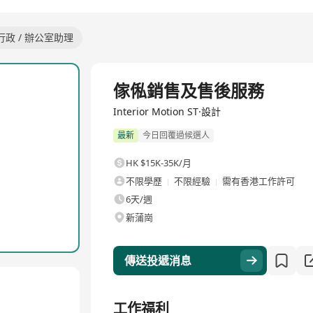
行政 / 辦公室助理
全職
傢俬銷售及售後服務
Interior Motion ST·設計
最新
今日回覆過候選人
HK $15K-35K/月
不限學歷
不限經驗
需有香港工作許可
6天/週
新蒲崗
傳送投遞消息
工作福利