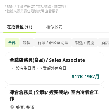
*BRN / 工商註冊號非電話號碼，請勿撥打
*數據來源與責任限制說明
查看更多
在招職位 (11)
相似公司
全部
銷售
行政 / 辦公室助理
製造 / 物流
酒店 
全職店務員(食品) / Sales Associate
設有生日假，享受額外休息日
$17K-19K/月
凍倉倉務員 (全職)/ 近葵興站/ 室內冷氣倉工
作
葵青
,
葵涌