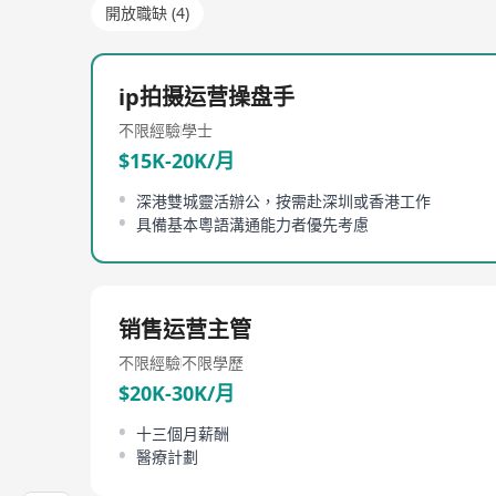
開放職缺 (4)
ip拍摄运营操盘手
不限經驗
學士
$15K-20K/月
深港雙城靈活辦公，按需赴深圳或香港工作
具備基本粵語溝通能力者優先考慮
销售运营主管
不限經驗
不限學歷
$20K-30K/月
十三個月薪酬
醫療計劃