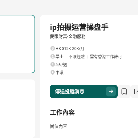
全職
ip拍摄运营操盘手
愛家財富·金融服務
HK $15K-20K/月
學士
不限經驗
需有香港工作許可
5天/週
中環
傳送投遞消息
工作內容
崗位內容