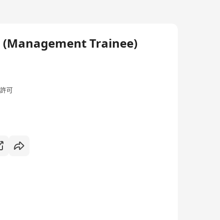
anagement Trainee)
許可