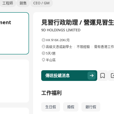
工程師
銷售
CEO / GM
全職
見習行政助理 / 營運見習生 (M
ent
9D HOLDINGS LIMITED
HK $16K-20K/月
高級文憑或副學士
不限經驗
需有香港工作
5天/週
半山區
傳送投遞消息
工作福利
生日假
婚假
銀行假