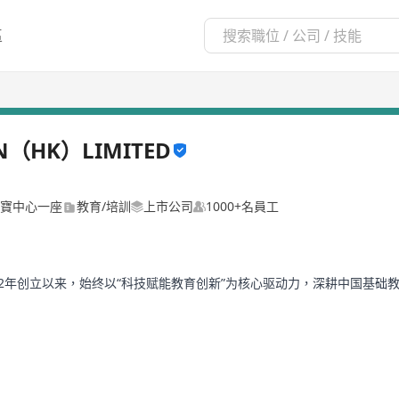
區
ON（HK）LIMITED
力寶中心一座
教育/培訓
上市公司
1000+名員工
2002年创立以来，始终以“科技赋能教育创新”为核心驱动力，深耕中国基础
显著的综合教育服务提供者。目前，近 60 所天立学校分布于 18 个省
立德树人根本任务，走高质量内涵式发展道路，先后荣获 “中国教育创新示