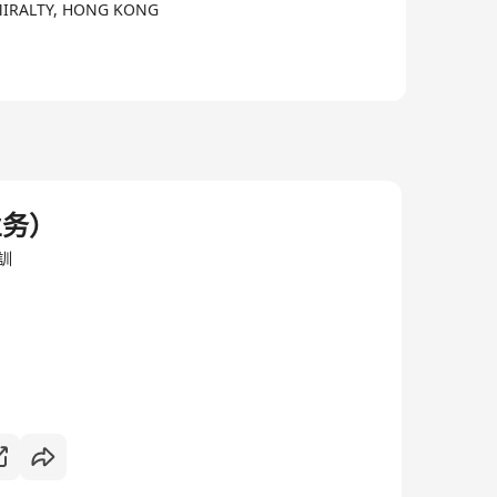
MIRALTY, HONG KONG
场景解决方案。公司成立于2020年，已取得国家高新技
个垂直K12教育的行业大模型，基于十亿级教学行为数
管理三大板块，为政府、学校、家庭提供全场景AI教育
业务）
学科体系，专注精品题库建设、教学模型研发与个性化学
培訓
I协同”为保障、“AI学伴”为基础，四者协同深度交融，
数据等前沿技术，同时深谙教育场景的真实需求。