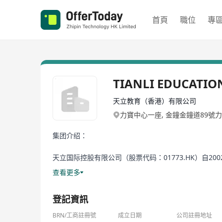
首頁
職位
專
TIANLI EDUCATI
天立教育（香港）有限公司
力寶中心一座, 金鐘金鐘道89號
集团介绍：
天立国际控股有限公司（股票代码：01773.HK）自
牌新标杆。
查看更多
公司深耕教育 23 年，落实已成办学成果丰硕、社会价值
登記資訊
质管理师资、高规格治学环境与丰硕育人成果获社会赞誉
BRN/工商註冊號
成立日期
公司註冊地址