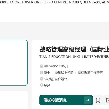
43RD FLOOR, TOWER ONE, LIPPO CENTRE, NO.89 QUEENSWAY, AD
服务品牌，以科技赋能教育为使命，注重校内外整体协同，打造未来智慧教育全
、科技型中小企业等荣誉资质，已取得29项软著、7项专利。拥有国内首
构，精准度超通用大模型30%。
教育基础层研发到应用层落地，覆盖智能硬件、自适应学习系统、智慧校园
全職
战略管理高级经理（国际
与学科专家组成，平均拥有15年以上一线教学经验，深度覆盖K12全
TIANLI EDUCATION（HK）LIMITED·教育/
HK $70K-105K/月
习中渗透品格教育通过“重构学习”为切入点、“重塑教师”为关键、“德育与A
學士
10年以上经验
需有香港工作許可
5天/週, 混合辦公
金鐘
骨干为核心，平均拥有10年以上教育信息化研发经验，精通人工智能、大
傳送投遞消息