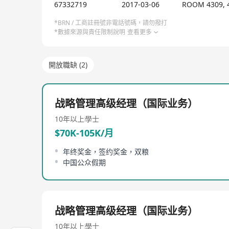
AI教育公司介绍：
67332719
2017-03-06
ROOM 4309, 
启鸣达人是天立国际(HK01773)旗下全资AI教育
*BRN / 工商註冊號非電話號碼，請勿撥打
*數據來源與責任限制說明
查看更多
术企业、专精特新中小企业、双软企业、创新型中小企业
据与天立真实场景训练，实现“教学评管”全链条智能重
同时，启鸣达人也是一家全生态AI教育服务商：从AI
開放職缺 (2)
解决方案。
核心团队：
战略管理高级经理（国际业务）
教研团队：由北师大、清华等院校毕业的百余位特级教师
10年以上
學士
习路径设计。
$70K-105K/月
德育团队：原创独特的“AI+德育”融合模式，在个性化学
年终奖金，签约奖金，双粮
释放AI潜能。
中国公众假期
研发团队：以清华、北大、复旦等顶尖高校毕业的技术
内地总部地点：四川省成都市青羊区敬业路108号
战略管理高级经理（国际业务）
香港工作地点：香港北角电气道183号友邦广场32楼1号
10年以上
學士