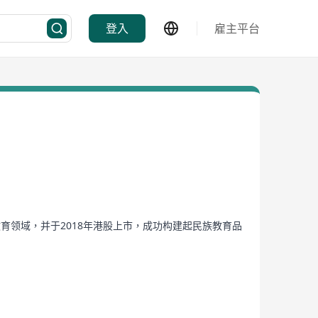
登入
雇主平台
教育领域，并于2018年港股上市，成功构建起民族教育品
（自治区、直辖市），服务超 10 万名在校生。公司凭借优
范单位”“中国综合实力教育集团” 等相关奖项。