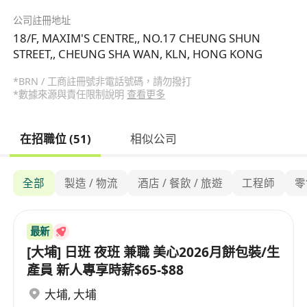
公司註冊地址
18/F, MAXIM'S CENTRE,, NO.17 CHEUNG SHUN
STREET,, CHEUNG SHA WAN, KLN, HONG KONG
*BRN / 工商註冊號非電話號碼，請勿撥打
*數據來源與責任限制說明
查看更多
在招職位 (51)
相似公司
全部
製造 / 物流
酒店 / 餐飲 / 旅遊
工程師
零
最新
[大埔] 日班 夜班 兼職 美心2026月餅包裝/生
產員 新人專享時薪$65-$88
大埔
,
大埔