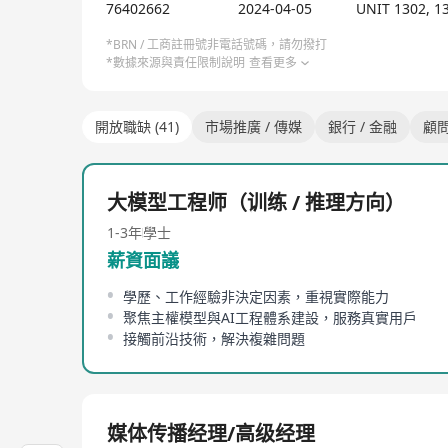
76402662
2024-04-05
UNIT 1302, 
*BRN / 工商註冊號非電話號碼，請勿撥打
*數據來源與責任限制說明
查看更多
開放職缺 (41)
市場推廣 / 傳媒
銀行 / 金融
顧
大模型工程师（训练 / 推理方向）
1-3年
學士
薪資面議
學歷、工作經驗非決定因素，重視實際能力
聚焦主權模型與AI工程體系建設，服務真實用戶
接觸前沿技術，解決複雜問題
媒体传播经理/高级经理