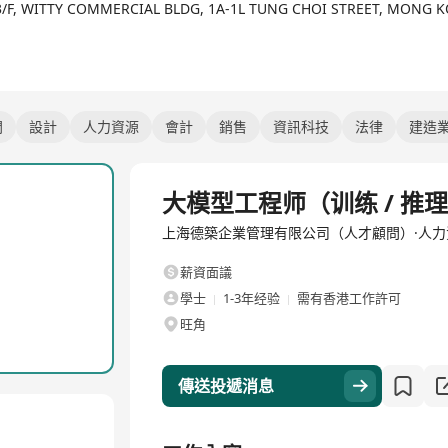
13/F, WITTY COMMERCIAL BLDG, 1A-1L TUNG CHOI STREET, MONG
問
設計
人力資源
會計
銷售
資訊科技
法律
建造
全職
大模型工程师（训练 / 推
上海德築企業管理有限公司（人才顧問）·人力
薪資面議
學士
1-3年经验
需有香港工作許可
旺角
傳送投遞消息