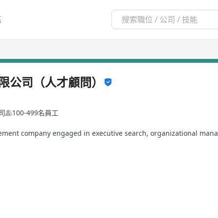
區
限公司（人才顧問）
司
100-499名員工
ement company engaged in executive search, organizational mana
 services for clients nationwide.