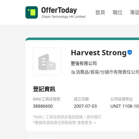
首頁
職位
專
Harvest Strong
豐強有限公司
消費品/貿易/分銷
有限責任公
登記資訊
BRN/工商註冊號
成立日期
公司註冊地址
38886600
2007-07-03
UNIT 1108-1
*BRN / 工商註冊號非電話號碼，請勿撥打
*數據來源與責任限制說明
查看更多