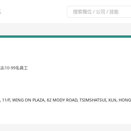
區
司
10-99名員工
0, 11/F, WING ON PLAZA, 62 MODY ROAD, TSIMSHATSUI, KLN, HON