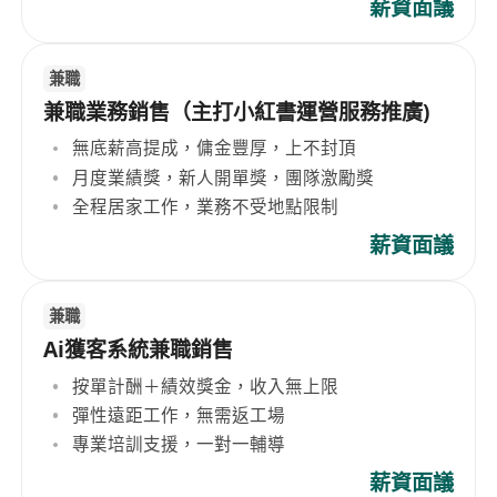
薪資面議
兼職
兼職業務銷售（主打小紅書運營服務推廣)
無底薪高提成，傭金豐厚，上不封頂
月度業績獎，新人開單獎，團隊激勵獎
全程居家工作，業務不受地點限制
薪資面議
兼職
Ai獲客系統兼職銷售
按單計酬＋績效獎金，收入無上限
彈性遠距工作，無需返工場
專業培訓支援，一對一輔導
薪資面議