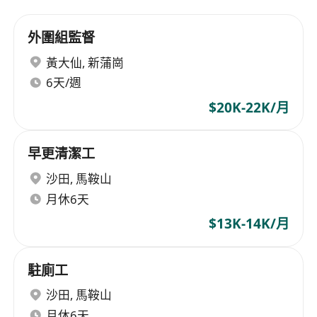
外圍組監督
黃大仙
,
新蒲崗
6天/週
$20K-22K/月
早更清潔工
沙田
,
馬鞍山
月休6天
$13K-14K/月
駐廁工
沙田
,
馬鞍山
月休6天