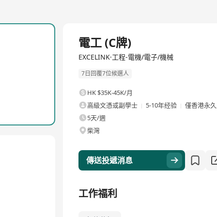
全職
電工 (C牌)
EXCELINK·工程-電機/電子/機械
7日回覆7位候選人
HK $35K-45K/月
高級文憑或副學士
5-10年经验
僅香港永久
5天/週
柴灣
傳送投遞消息
工作福利