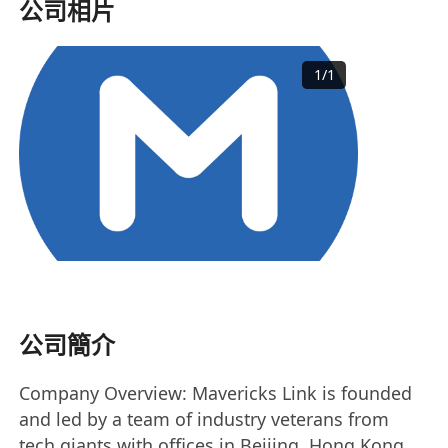
公司相片
1
/
1
公司簡介
Company Overview: Mavericks Link is founded
and led by a team of industry veterans from
tech giants with offices in Beijing, Hong Kong,