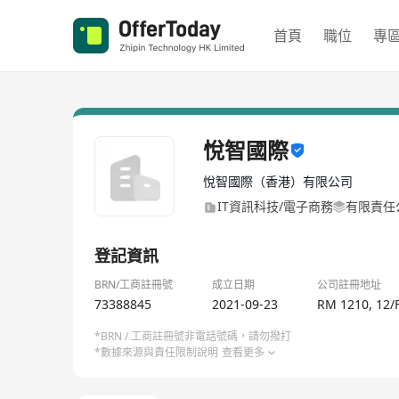
首頁
職位
專
悅智國際
悅智國際（香港）有限公司
IT資訊科技/電子商務
有限責任
登記資訊
BRN/工商註冊號
成立日期
公司註冊地址
73388845
2021-09-23
RM 1210, 12
*BRN / 工商註冊號非電話號碼，請勿撥打
*數據來源與責任限制說明
查看更多