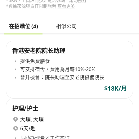
*BRN / 工商註冊號非電話號碼，請勿撥打
*數據來源與責任限制說明
查看更多
在招職位 (4)
相似公司
香港安老院院长助理
提供免費膳食
可安排宿舍，費用為月薪10%-20%
晉升機會：院長助理至安老院儲備院長
$18K/月
护理/护士
大埔
,
大埔
6天/週
协助办理专才工作签证