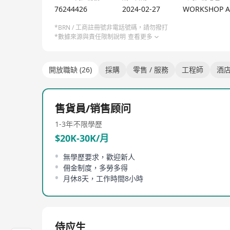
76244426
2024-02-27
WORKSHOP A2
*BRN / 工商註冊號非電話號碼，請勿撥打
*數據來源與責任限制說明
查看更多
開放職缺 (26)
採購
零售 / 服務
工程師
酒店
售貨員/销售顾问
1-3年
不限學歷
$20K-30K/月
無學歷要求，歡迎新人
佣金制度，多勞多得
月休8天，工作時間8小時
侍应生