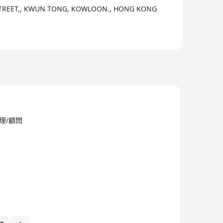
P STREET,, KWUN TONG, KOWLOON., HONG KONG
理/顧問