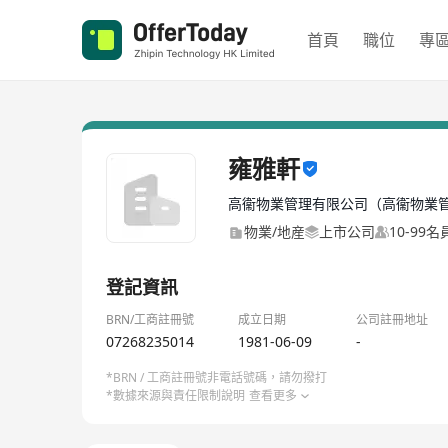
首頁
職位
專
雍雅軒
高衞物業管理有限公司（高衞物業管
物業/地産
上市公司
10-99
登記資訊
BRN/工商註冊號
成立日期
公司註冊地址
07268235014
1981-06-09
-
*BRN / 工商註冊號非電話號碼，請勿撥打
*數據來源與責任限制說明
查看更多