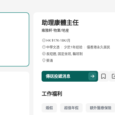
全職
助理康體主任
雍雅軒·物業/地産
HK $17K-18K/月
中學文憑
少於1年经验
僅香港永久居民
長短週, 固定坐班, 輪班制
葵涌
傳送投遞消息
工作福利
婚假
超值年假
額外醫療保險