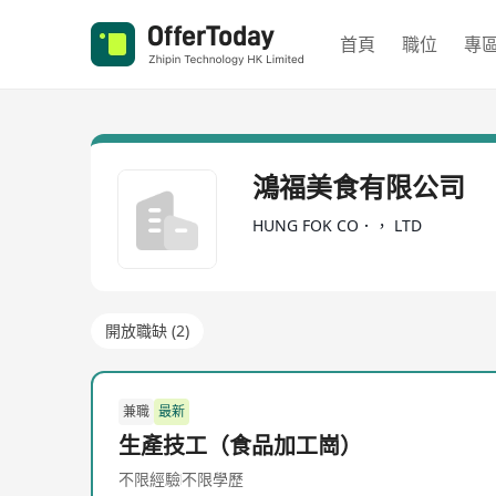
首頁
職位
專
鴻福美食有限公司
HUNG FOK CO．， LTD
開放職缺 (2)
兼職
最新
生產技工（食品加工崗）
不限經驗
不限學歷