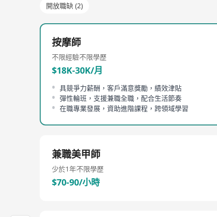
開放職缺 (2)
按摩師
不限經驗
不限學歷
$18K-30K/月
具競爭力薪酬，客戶滿意獎勵，績效津貼
彈性輪班，支援兼職全職，配合生活節奏
在職專業發展，資助進階課程，跨領域學習
兼職美甲師
少於1年
不限學歷
$70-90/小時