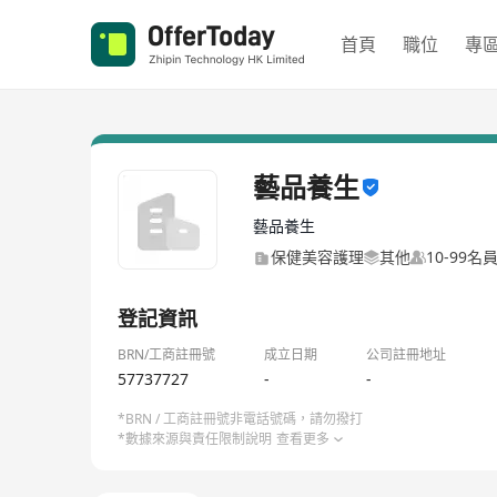
首頁
職位
專
藝品養生
藝品養生
保健美容護理
其他
10-99名
登記資訊
BRN/工商註冊號
成立日期
公司註冊地址
57737727
-
-
*BRN / 工商註冊號非電話號碼，請勿撥打
*數據來源與責任限制說明
查看更多