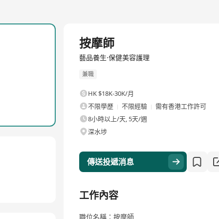
全職
按摩師
藝品養生·保健美容護理
兼職
HK $18K-30K/月
不限學歷
不限經驗
需有香港工作許可
8小時以上/天, 5天/週
深水埗
傳送投遞消息
工作內容
職位名稱：按摩師