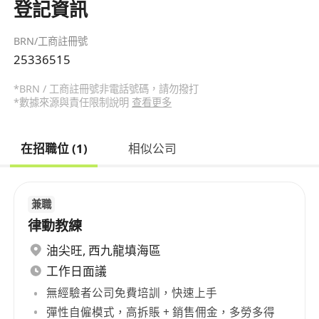
登記資訊
BRN/工商註冊號
25336515
*BRN / 工商註冊號非電話號碼，請勿撥打
*數據來源與責任限制說明
查看更多
在招職位 (1)
相似公司
兼職
律動教練
油尖旺
,
西九龍填海區
工作日面議
無經驗者公司免費培訓，快速上手
彈性自僱模式，高拆賬 + 銷售佣金，多勞多得