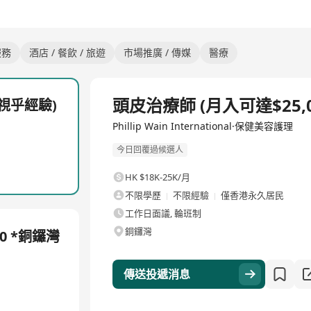
服務
酒店 / 餐飲 / 旅遊
市場推廣 / 傳媒
醫療
全職
頭皮治療師 (月入可達$25,
(視乎經驗)
Phillip Wain International·保健美容護理
今日回覆過候選人
HK $18K-25K/月
不限學歷
不限經驗
僅香港永久居民
工作日面議, 輪班制
銅鑼灣
0 *銅鑼灣
傳送投遞消息