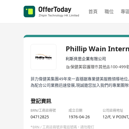
首頁
職位
專
Phillip Wain Inter
利斯貝思企業有限公司
保健美容護理
其他
100-49
菲力偉健美集團49年來一直穩踞專業健美服務領導地位,
為配合公司業務迅速發展,現誠邀您加入我們的專業團隊
登記資訊
BRN/工商註冊號
成立日期
公司註冊地址
04712825
1976-04-26
12/F, V POIN
*BRN / 工商註冊號非電話號碼，請勿撥打