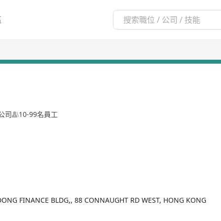
區
公司
10-99名員工
DONG FINANCE BLDG,, 88 CONNAUGHT RD WEST, HONG KONG