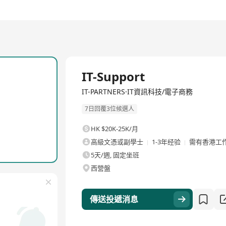
全職
IT-Support
IT-PARTNERS·IT資訊科技/電子商務
7日回覆3位候選人
HK $20K-25K/月
高級文憑或副學士
1-3年经验
需有香港工
5天/週, 固定坐班
西營盤
傳送投遞消息