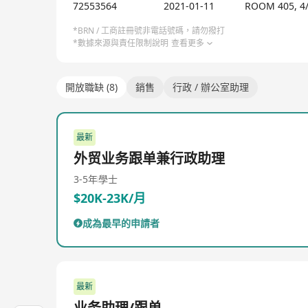
总部：中国广东中山
72553564
2021-01-11
ROOM 405, 4
成立：1988 年（广州起步，2001 年迁至中山）
主营：气雾剂阀门、喷雾泵、乳液泵、泡沫泵、医药吸
*BRN / 工商註冊號非電話號碼，請勿撥打
*數據來源與責任限制說明
查看更多
開放職缺 (8)
銷售
行政 / 辦公室助理
最新
外贸业务跟单兼行政助理
3-5年
學士
$20K-23K/月
成為最早的申請者
最新
业务助理/跟单