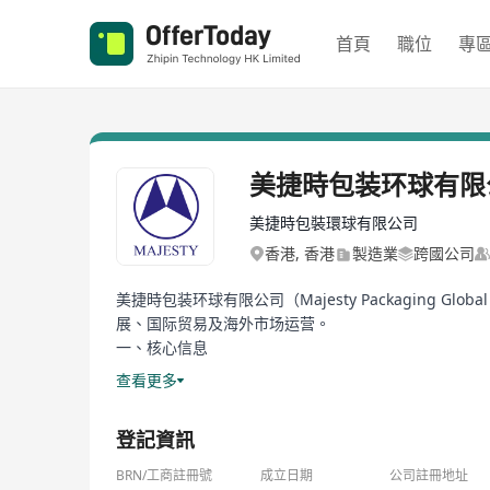
首頁
職位
專
美捷時包装环球有限
美捷時包裝環球有限公司
香港, 香港
製造業
跨國公司
美捷時包装环球有限公司（Majesty Packaging 
展、国际贸易及海外市场运营。
一、核心信息
英文名称：Majesty Packaging Global Ltd.
查看更多
注册地：中国香港（Hong Kong）
母公司：广东美捷时控股股份有限公司（中山总部，全
登記資訊
成立背景：作为美捷时集团的国际业务总部，统筹海外
二、集团背景（美捷时 Majesty）
BRN/工商註冊號
成立日期
公司註冊地址