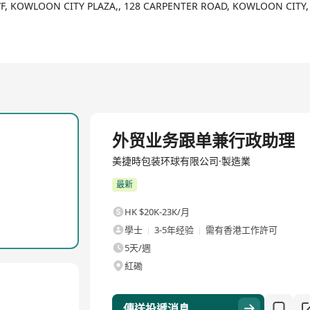
/F, KOWLOON CITY PLAZA,, 128 CARPENTER ROAD, KOWLOON CIT
入装置、气雾盖等精密包装系统。
全職
外贸业务跟单兼行政助理
美捷時包装环球有限公司·製造業
最新
HK $20K-23K/月
學士
3-5年经验
需有香港工作許可
5天/週
紅磡
傳送投遞消息