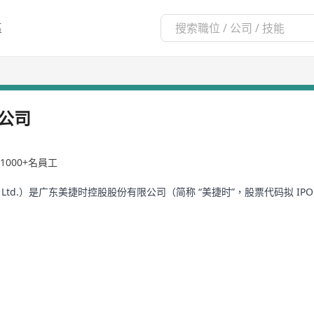
區
公司
1000+名員工
Global Ltd.）是广东美捷时控股股份有限公司（简称 “美捷时”，股票代
球最大气雾剂阀门与泵类包装制造商之一）
销售、供应链管理、品牌全球化及海外子公司（泰国、巴西工厂）的协调