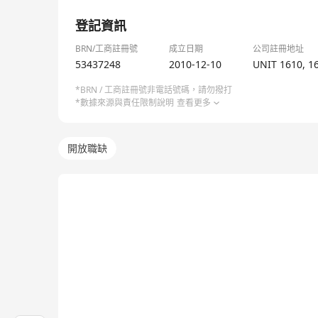
1/1
登記資訊
BRN/工商註冊號
成立日期
公司註冊地址
53437248
2010-12-10
UNIT 1610, 1
*BRN / 工商註冊號非電話號碼，請勿撥打
*數據來源與責任限制說明
查看更多
開放職缺