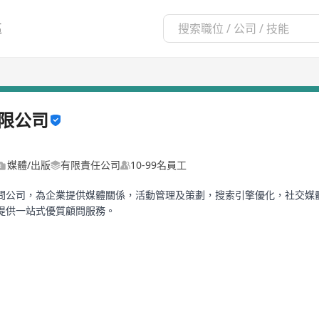
區
限公司
媒體/出版
有限責任公司
10-99名員工
問公司，為企業提供媒體關係，活動管理及策劃，搜索引擎優化，社交媒
提供一站式優質顧問服務。
市集團企業，擁有豐富的公關經驗、宏觀的國際視野以及創新的思維理念
力于利用傳播資源優勢及創意團隊爲客戶創造品牌價值。同時利用本身強
戶的市場佔有率。香港亞洲文化傳播的客戶覆蓋互聯網科技、醫美日化、