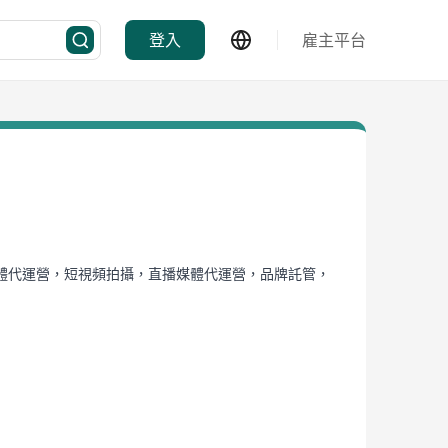
登入
雇主平台
體代運營，短視頻拍攝，直播媒體代運營，品牌託管，
。在品牌傳播業務上，香港亞洲文化傳播有限公司專注
大的香港、中國內地及國際行業的資源網路，協助客戶
餐飲零售、潮流時尚、體育文化等行業，通過專業與創