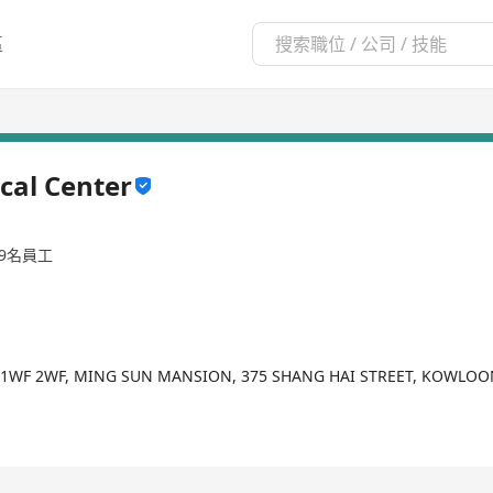
區
cal Center
99名員工
F 1WF 2WF, MING SUN MANSION, 375 SHANG HAI STREET, KOWLO