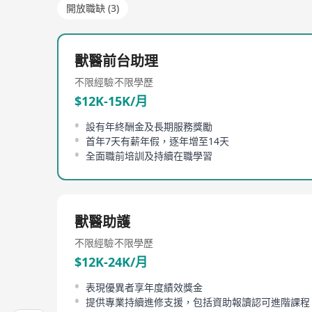
開放職缺 (3)
獸醫前台助理
不限經驗
不限學歷
$12K-15K/月
設有年終酬金及長期服務獎勵
首年7天有薪年假，逐年增至14天
全面職前培訓及持續在職學習
獸醫助護
不限經驗
不限學歷
$12K-24K/月
表現優異者享年度績效獎金
提供專業持續進修支援，包括資助報讀認可進階課程