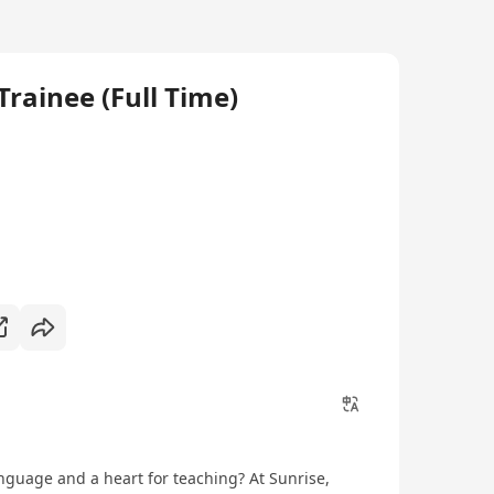
Trainee (Full Time)
anguage and a heart for teaching? At Sunrise,