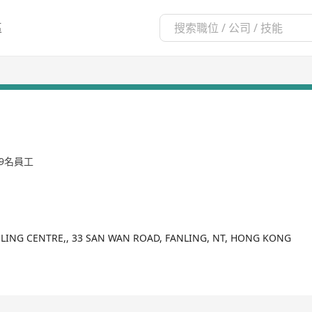
區
99名員工
NLING CENTRE,, 33 SAN WAN ROAD, FANLING, NT, HONG KONG