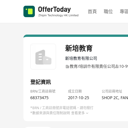
首頁
職位
專
新培教育
新培教育有限公司
教育/培訓
有限責任公司
10-
登記資訊
BRN/工商註冊號
成立日期
公司註冊地址
68373475
2017-10-25
SHOP 2C, FA
*BRN / 工商註冊號非電話號碼，請勿撥打
*數據來源與責任限制說明
查看更多