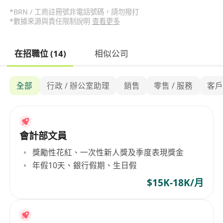
*BRN / 工商註冊號非電話號碼，請勿撥打
*數據來源與責任限制說明
查看更多
在招職位 (14)
相似公司
全部
行政 / 辦公室助理
銷售
零售 / 服務
客
會計部文員
獎勵性花紅、一次性新人獎及季度表現獎金
年假10天、銀行假期、生日假
$15K-18K/月