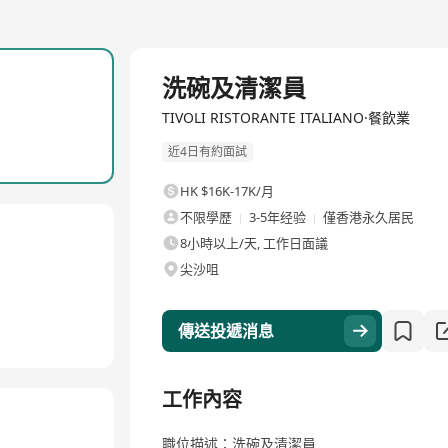
全職
洗碗及清潔員
TIVOLI RISTORANTE ITALIANO·餐飲業
近4日有約面試
HK $16K-17K/月
不限學歷
3-5年经验
僅香港永久居民
8小時以上/天, 工作日面議
尖沙咀
傳送投遞消息
工作內容
職位描述：洗碗及清潔員