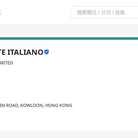
區
TE ITALIANO
IMITED
STIN ROAD, KOWLOON, HONG KONG