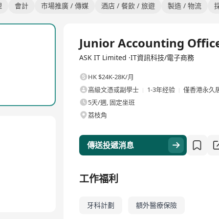
理
會計
市場推廣 / 傳媒
酒店 / 餐飲 / 旅遊
製造 / 物流
全職
Junior Accounting Offic
ASK IT Limited ·IT資訊科技/電子商務
HK $24K-28K/月
高級文憑或副學士
1-3年经验
僅香港永久
5天/週, 固定坐班
荔枝角
傳送投遞消息
工作福利
牙科計劃
額外醫療保險