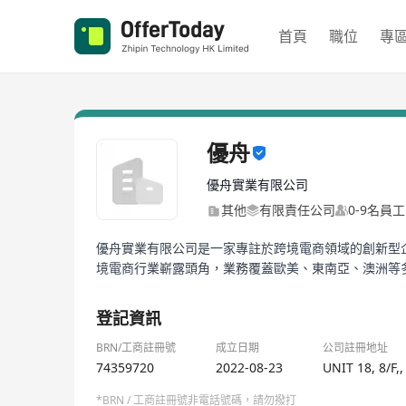
首頁
職位
專
優舟
優舟實業有限公司
其他
有限責任公司
0-9名員工
優舟實業有限公司是一家專註於跨境電商領域的創新型
境電商行業嶄露頭角，業務覆蓋歐美、東南亞、澳洲等多
登記資訊
BRN/工商註冊號
成立日期
公司註冊地址
74359720
2022-08-23
UNIT 18, 8/F
*BRN / 工商註冊號非電話號碼，請勿撥打