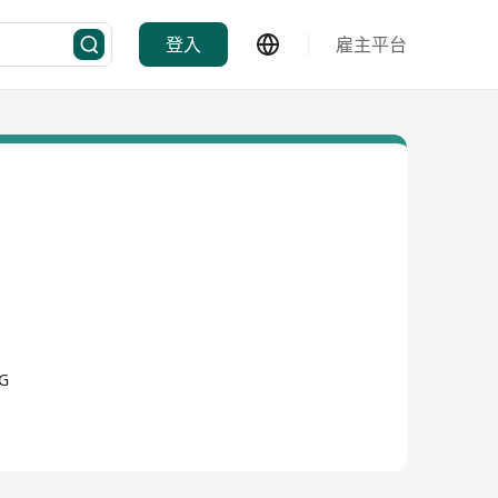
登入
雇主平台
NG