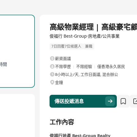
高級物業經理 | 高級豪宅
俊福行 Best-Group·房地產/公共事業
7日回覆7位候選人
兼職
薪資面議
作時間
不限學歷
不限經驗
僅香港永久居民
8小時以上/天, 工作日面議, 混合辦公
金鐘
傳送投遞消息
工作內容
俊福行地產 Best-Group Realty