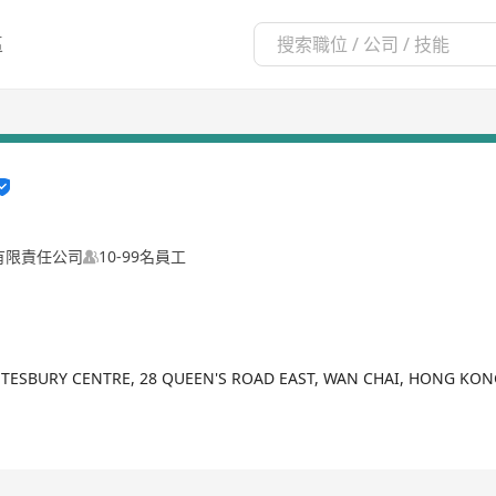
區
有限責任公司
10-99名員工
F, TESBURY CENTRE, 28 QUEEN'S ROAD EAST, WAN CHAI, HONG KO