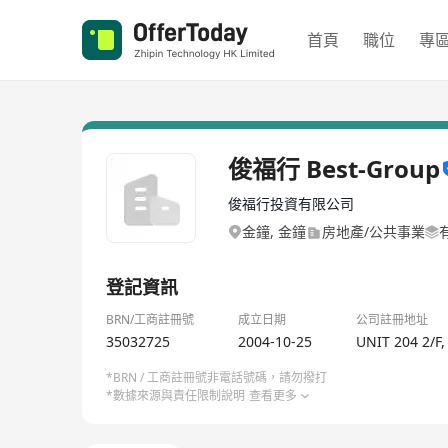
首頁
職位
專
俊福行 Best-Group
俊福行投資有限公司
金鐘, 金鐘
房地產/公共事業
登記資訊
BRN/工商註冊號
成立日期
公司註冊地址
35032725
2004-10-25
UNIT 204 2/
*BRN / 工商註冊號非電話號碼，請勿撥打
*數據來源與責任限制說明
查看更多