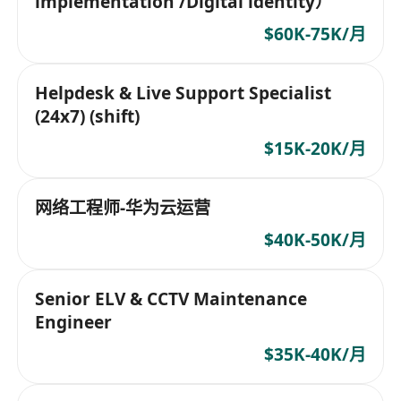
implementation /Digital identity）
$60K-75K/月
Helpdesk & Live Support Specialist
(24x7) (shift)
$15K-20K/月
网络工程师-华为云运营
$40K-50K/月
Senior ELV & CCTV Maintenance
Engineer
$35K-40K/月