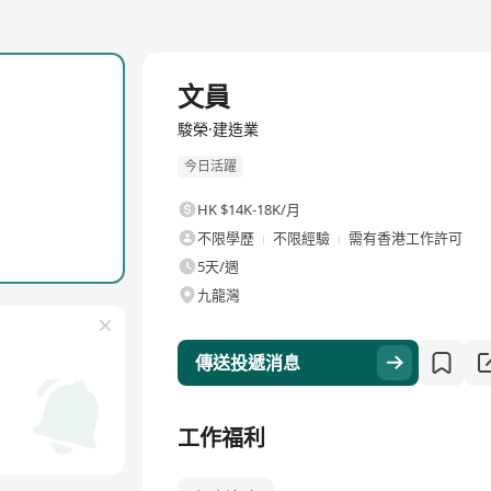
全職
文員
駿榮·建造業
今日活躍
HK $14K-18K/月
不限學歷
不限經驗
需有香港工作許可
5天/週
九龍灣
傳送投遞消息
工作福利