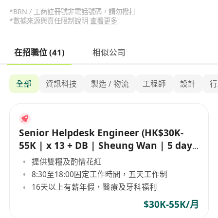
*BRN / 工商註冊號非電話號碼，請勿撥打
*數據來源與責任限制說明
查看更多
在招職位 (41)
相似公司
全部
資訊科技
製造 / 物流
工程師
設計
行
Senior Helpdesk Engineer (HK$30K-
55K | x 13 + DB | Sheung Wan | 5 day
work)
提供雙糧及酌情花紅
8:30至18:00固定工作時間，五天工作制
16天以上有薪年假，醫療及牙科福利
$30K-55K/月