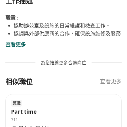
工作描述
職責 :
協助辦公室及設施的日常維護和檢查工作。
協調與外部供應商的合作，確保設施維修及服務
按時完成。
查看更多
負責設施相關的物資管理。
確保設施符合公司政策以及安全標準。
為您推薦更多合適崗位
協助處理緊急情況或突發設施問題。
支持其他設施管理相關的行政工作。
相似職位
要求:
查看更多
中五或以上學歷，有相關工作經驗者優先。
對設施管理工作有基本了解，具有良好的問題解
兼職
決能力。
Part time
工作細心負責，具備良好的溝通能力和團隊合作
711
精神。