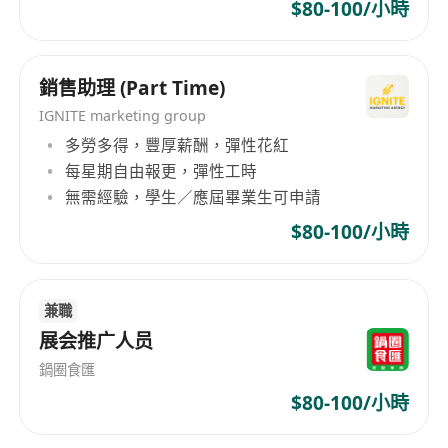
---
$80-100/小時
應徵要求：
• 準時有心、外向活潑、愛溝通
銷售助理 (Part Time)
• 流利廣東話+基本普通話/英文
• 18歲以上（有經驗優先）
IGNITE marketing group
多勞多得，豐厚薪酬，彈性花紅
• 不設外出午膳 請自備糧食
每星期自由報更，彈性工時
---
無需經驗，學生／應屆畢業生可申請
發展機會：
表現好 → 展覽後轉銷售助理長工
$80-100/小時
資深同事全程陪訓指導 有實習機會
額外獎金 + 定期展銷機會
兼職
---
展会推广人员
面試安排（名額有限）：
每週一 3:00-5:00pm
鍋圈食匯
WhatsApp********* 報名
$80-100/小時
確認後提供面試地址