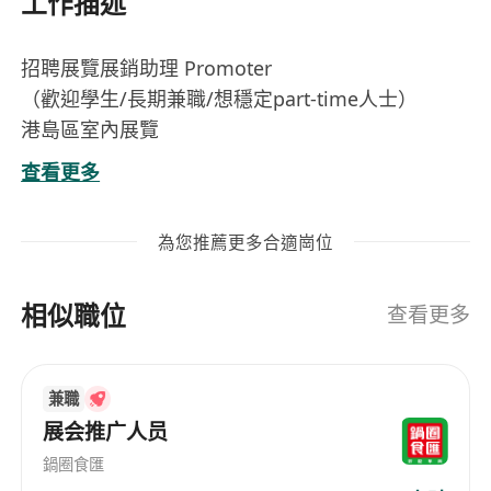
工作描述
招聘展覽展銷助理 Promoter
（歡迎學生/長期兼職/想穩定part-time人士）
港島區室內展覽
時薪 $70-80（每日5-6小時）
查看更多
展覽日期：
1) 2026年6月25日-6月28日
為您推薦更多合適崗位
2) 2026年7月31至8月2日
半小時新人培訓（展覽前提供）
相似職位
---
查看更多
工作內容（簡單易做）：
• 協助填寫問卷/抽獎券
兼職
• 登記禮品換領（確保資料準確）
展会推广人员
• 與顧客互動推廣活動
無銷售壓力！
鍋圈食匯