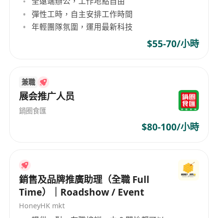
全遠端辦公，工作地點自由
工作要求：
彈性工時，自主安排工作時間
1. 熟悉小紅書、抖音及微信等社交媒體平台的操作
年輕團隊氛圍，運用最新科技
與規則。
$55-70/小時
2. 具備良好的文案撰寫能力與創意思維，能獨立完
成內容策劃。
3. 對數字敏感，具備基本的數據分析能力，能使用
兼職
工具進行效果追蹤。
展会推广人员
4. 具有較強的學習能力和適應能力，能快速掌握新
興網絡趨勢。
鍋圈食匯
5. 具相關網絡營運或數碼營銷經驗者優先考慮，大
$80-100/小時
專或以上學歷優先。
福利：
銷售及品牌推廣助理（全職 Full
（原職位描述未提及福利，故不作補充）
Time）｜Roadshow / Event
HoneyHK mkt