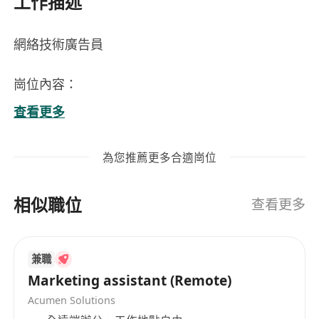
工作描述
網絡技術廣告員
崗位內容：
1. 負責小紅書、抖音及微信號等社交平台的日常營
查看更多
運與推廣工作。
2. 根據品牌需求，策劃並執行創意性內容，提升用
為您推薦更多合適崗位
戶互動與粉絲增長。
3. 分析平台數據，定期優化營運策略，提高曝光率
相似職位
與轉化效果。
查看更多
4. 協同設計及市場團隊，製作高質量的圖文與視頻
內容。
兼職
5. 關注行業動態與競爭對手情況，持續調整和創新
Marketing assistant (Remote)
營銷方式。
Acumen Solutions