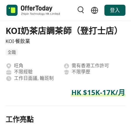
登入
KOI奶茶店調茶師（登打士店）
KOI·餐飲業
全職
旺角
需有香港工作許可
不限經驗
不限學歷
工作日面議, 輪班制
HK $15K-17K/月
工作亮點