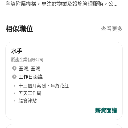
全資附屬機構，專注於物業及設施管理服務。公司
自成立以來，一直以其專業的物業管理服務著稱，
並於1973年由新鴻基地產正式收購，此舉進一步強
化了其在行業中的領導地位。康業服務的業務範圍
相似職位
查看更多
廣泛，管理的物業超過1700幢，範疇包括私人住
宅、豪宅、寫字樓、商場、停車場、校舍及體育館
等多種類型，展現了其在物業及設施管理方面的豐
水手
富經驗和專業能力。 Hong Yip Service Co. Ltd.,
騰龍企業有限公司
established in 1967, is a wholly owned
荃灣
,
荃灣
subsidiary of New World Development
工作日面議
Company Limited, focusing on property and
facilities management services. Since its
十三個月薪酬，年終花紅
inception, the company has been renowned for
五天工作周
its professional property management services,
膳食津貼
which were formally acquired by New World
薪資面議
Development in 1973, further solidifying its
leadership position in the industry. Hong Yip