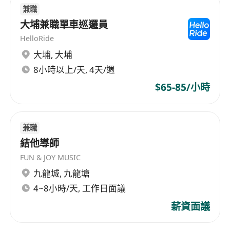
Service's scope of business is extensive,
兼職
managing over 1700 properties including
大埔兼職單車巡邏員
private residences, luxury homes, office
HelloRide
buildings, shopping malls, car parks, schools,
大埔
,
大埔
and sports complexes, showcasing its rich
8小時以上/天, 4天/週
experience and expertise in property and facility
management.
$65-85/小時
兼職
結他導師
FUN & JOY MUSIC
九龍城
,
九龍塘
4~8小時/天, 工作日面議
薪資面議