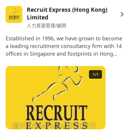
Recruit Express (Hong Kong)
Limited
人力資源管理/顧問
Established in 1996, we have grown to become
a leading recruitment consultancy firm with 14
offices in Singapore and footprints in Hong
Kong, Kuala Lumpur and Taipei. 2017 is a
significant year for us as we get listed on the
1
/
1
Singapore Stock Exchange.