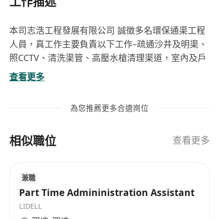
工作描述
本司志浩工程發展有限公司 誠徵多名環保通渠工程
人員，真工作主要負責以下工作–疏通沙井及明渠、
照CCTV、清洗渠管、高壓水槍清理渠道，室內及戶
外工作，無雖工作經驗，不限年齡，有上進心，準
查看更多
時上班，發揮團體合作精神.有禮貌能與客人正常溝
通，公司提供一切證書費用. 上班時間上午9:00時至
為您推薦更多合適崗位
下午6:00時. 1星期6天工作，星期日休假，安定，穩
定 ，依足勞工法例. 起薪點$20000起，基本薪金最
相似職位
高可達$28000，也可日薪$700起至$1200日，（看
查看更多
工作經驗及車牌）另可加班工作，及有特急獎金，
加班工作及特急獎金，薪酬另計算.多勞多得.（基本
兼職
薪金+加班+特急獎金，月入可達$25000-$45000）
Part Time Admininistration Assistant
LIDELL