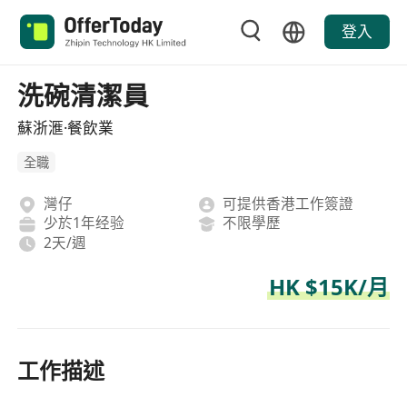
登入
洗碗清潔員
蘇浙滙·餐飲業
全職
灣仔
可提供香港工作簽證
少於1年经验
不限學歷
2天/週
HK $15K/月
工作描述