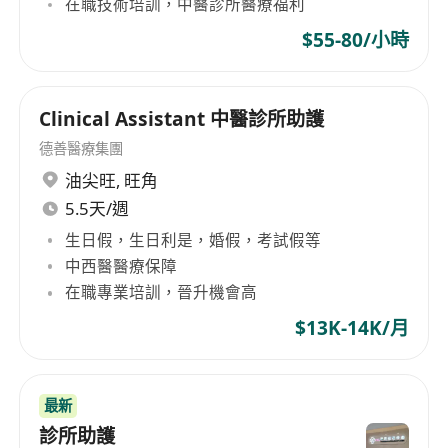
在職技術培訓，中醫診所醫療福利
厭惡過度推銷，堅守醫者初心
精通脈診及全科診療
$55-80/小時
重視患者療程跟進與康復管理
我們深信好的醫療環境，是讓醫師用專業說話，用
療效贏得信任。誠邀志同道合的您一起共事。
Clinical Assistant 中醫診所助護
WhatsApp:**********（應徵請備：履歷、註冊證
德善醫療集團
書）
油尖旺
,
旺角
Link: https://wa.me/***********
5.5天/週
生日假，生日利是，婚假，考試假等
中西醫醫療保障
在職專業培訓，晉升機會高
$13K-14K/月
最新
診所助護