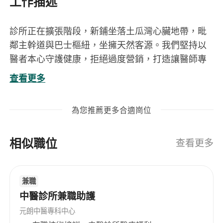
工作描述
診所正在擴張階段，新鋪坐落土瓜灣心臟地帶，毗
鄰主幹道與巴士樞紐，坐擁天然客源。我們堅持以
醫者本心守護健康，拒絕過度營銷，打造讓醫師專
注醫道的療癒空間。
查看更多
工作亮點
合理接診量：日均6位患者，從容施展醫術
為您推薦更多合適崗位
黃金地段：地舖經營，自帶穩定客源
彈性工時：可協商9:00-19:00或10:00-20:00時段
相似職位
假期優厚：例假6-8天+年假12-14天（逐年遞
查看更多
增）
傳承培育：特別歡迎懷抱理想的應屆畢業生加入
兼職
尋覓這樣的您
中醫診所兼職助護
持香港註冊中醫師執照
應屆畢業生或1-2年經驗者優先
元朗中醫專科中心