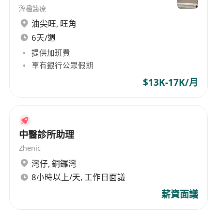
溄楹醫療
油尖旺
,
旺角
6天/週
提供加班費
享有銀行公眾假期
$13K-17K/月
中醫診所助理
Zhenic
灣仔
,
銅鑼灣
8小時以上/天, 工作日面議
薪資面議