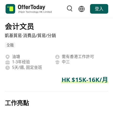
登入
会计文员
凱基貿易·消費品/貿易/分銷
全職
油塘
需有香港工作許可
1-3年经验
中三
5天/週, 固定坐班
HK $15K-16K/月
工作亮點