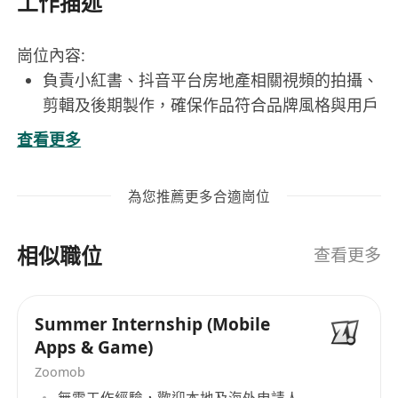
工作描述
崗位內容:
負責小紅書、抖音平台房地產相關視頻的拍攝、
剪輯及後期製作，確保作品符合品牌風格與用戶
喜好。
查看更多
根據項目需求設計創意腳本，並完成從前期拍攝
到後期處理的全流程工作。
為您推薦更多合適崗位
熟練運用光線、構圖與鏡頭語言，提升視頻的藝
術性和吸引力。
相似職位
關注小紅書、抖音平台熱門趨勢，結合數據反饋
查看更多
優化視頻內容，提高用戶參與度與轉化率。
協助團隊進行素材收集與整理，保持創作資源的
Summer Internship (Mobile
有效管理。
Apps & Game)
Zoomob
工作要求:
無需工作經驗，歡迎本地及海外申請人