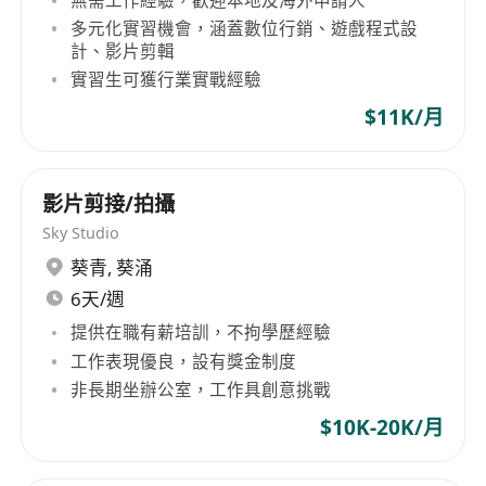
具備良好的視覺審美能力，熟悉短視頻拍攝與剪
多元化實習機會，涵蓋數位行銷、遊戲程式設
輯技巧，能夠獨立完成高品質作品。
計、影片剪輯
精通主流視頻剪輯軟體（如 Adobe Premiere、
實習生可獲行業實戰經驗
Final Cut Pro、剪映、度加等），擁有豐富的實
$11K/月
戰經驗。
對小紅書、抖音平台有深入了解，了解其用戶群
體偏好與流行趨勢。
影片剪接/拍攝
創意思維活躍，善於捕捉生活細節並將其轉化為
Sky Studio
有趣且富有感染力的視覺內容。
葵青
,
葵涌
工作認真負責，具備良好溝通能力和團隊合作精
6天/週
神，能按時交付高質量成果。
提供在職有薪培訓，不拘學歷經驗
工作表現優良，設有獎金制度
非長期坐辦公室，工作具創意挑戰
$10K-20K/月