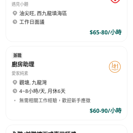
• 每月6日例假
遇見小麵
• 12日有薪年假
油尖旺
,
西九龍填海區
• 免費員工膳食
工作日面議
• 酌情性花紅
$65-80/小時
• 勞工假期
• 醫療福利
• 通宵更津貼
兼職
廚房助理
愛家純素
觀塘
,
九龍灣
4~8小時/天, 月休6天
無需相關工作經驗，歡迎新手應徵
$60-90/小時