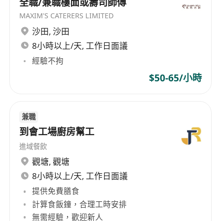
全職/兼職樓面或壽司師傅
MAXIM'S CATERERS LIMITED
沙田
,
沙田
8小時以上/天, 工作日面議
經驗不拘
$50-65/小時
兼職
到會工場廚房幫工
進域餐飲
觀塘
,
觀塘
8小時以上/天, 工作日面議
提供免費膳食
計算食飯鐘，合理工時安排
無需經驗，歡迎新人