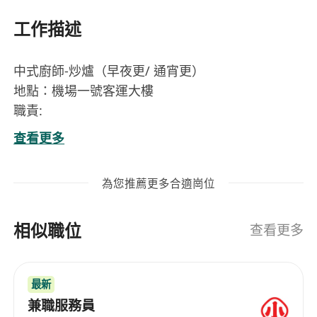
工作描述
中式廚師-炒爐（早夜更/ 通宵更）
地點：機場一號客運大樓
職責:
• 一般廚務工作 (炒爐，扒爐，麵檔，打荷 )
查看更多
• 負責中菜廚房出品
• 協助廚房管理及維持食品質素要求等
為您推薦更多合適崗位
全職月薪 $20k ~ $24k (視乎經驗而定)。
入職要求：一年以上相關經驗
相似職位
工作時間: 工作8.5小時 +1小時用膳時間 ，無落場，
查看更多
輪班輪休
早夜更時間：09 ：00 ~ 23：00
最新
固定通宵更時間：21：00 ~ 06：30
兼職服務員
福利: