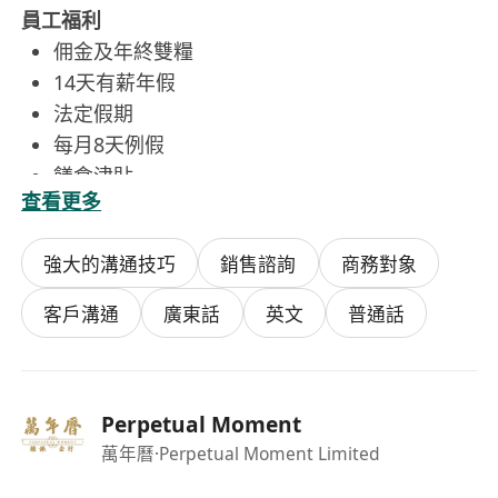
員工福利
佣金及年終雙糧
14天有薪年假
法定假期
每月8天例假
饍食津貼
查看更多
生日假期/婚假/恩恤假
員工購物優惠
強大的溝通技巧
銷售諮詢
商務對象
有意請遞交您的履歷表及待遇，或電郵
***************************
客戶溝通
廣東話
英文
普通話
期待您的加入!!
Perpetual Moment
萬年曆
·Perpetual Moment Limited