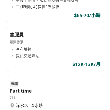
另設全勤獎、服務獎及銷售目標獎金
工作9個小時提供1餐膳食
$65-70/小時
倉服員
華通香港
享有雙糧
提供交通津貼
$12K-13K/月
兼職
Part time
711
深水埗
,
深水埗