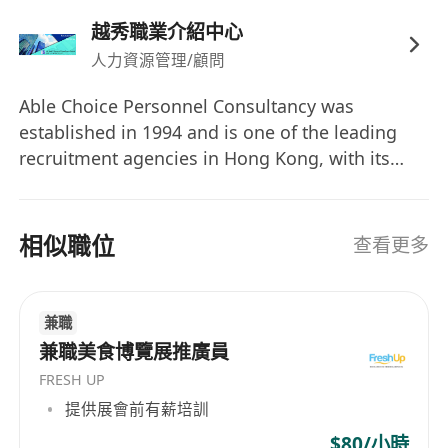
越秀職業介紹中心
人力資源管理/顧問
Able Choice Personnel Consultancy was
established in 1994 and is one of the leading
recruitment agencies in Hong Kong, with its
offices in Mongkok and Wan Chai. We are an
aggressive, professional and service-oriented
company which provide full-range of
相似職位
查看更多
recruitment services to our clients in the area of
Accounting, Shipping, Merchandising,
Engineering, Information Technology, Sales and
兼職
Marketing, Personnel and Administration,
兼職美食博覽展推廣員
Secretarial and all general office staff
FRESH UP
recruitment in permanent and temporary
提供展會前有薪培訓
placement services. Licence No. 82499
$80/小時